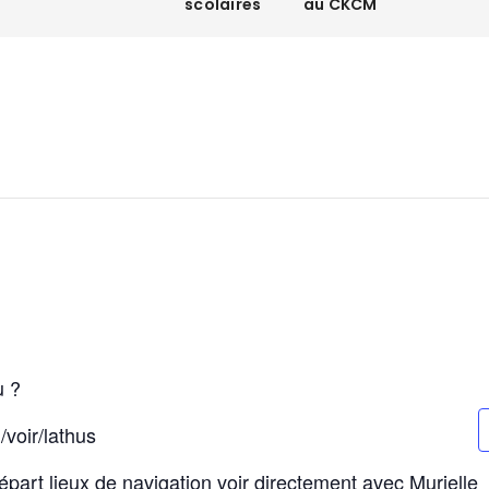
scolaires
au CKCM
u ?
/voir/lathus
part lieux de navigation voir directement avec Murielle