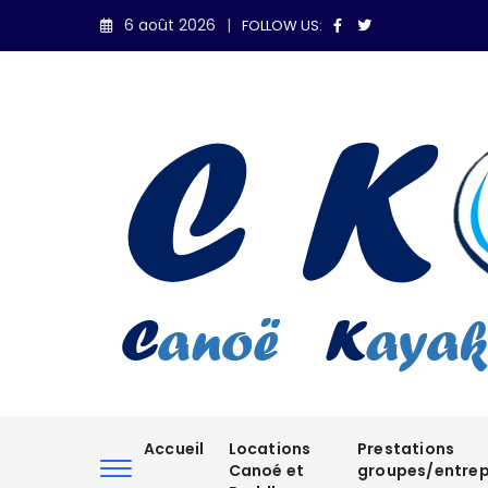
Skip
6 août 2026
FOLLOW US:
to
content
Accueil
Locations
Prestations
Canoé et
groupes/entrep