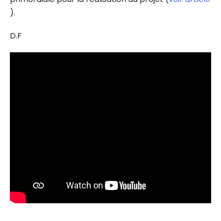
).
D.F